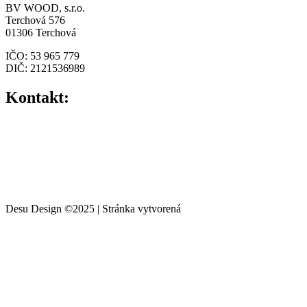
BV WOOD, s.r.o.
Terchová 576
01306 Terchová
IČO: 53 965 779
DIČ: 2121536989
Kontakt:
+421 903 420 553
info@desudesign.sk
Všeobecné obchodné podmienky
Ochrana osobných údajov
Desu Design ©2025 | Stránka vytvorená
Spark Media & Marketing