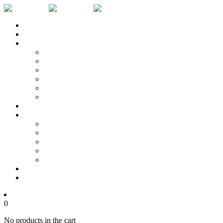
Domov
O nás
Kolekcie
Elle
Primum
Alpha
Dragonfly
Zen
Alter
Filozofia
Produkty
Stoličky
Stoly
Stolíky
Skrinky
Iné
B2B
Kontakt
0
0
No products in the cart