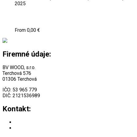
má
na
2025
viacero
stránke
variantov.
produktu.
Primum Pracovný Stôl
Možnosti
si
From
0,00
€
môžete
vybrať
na
stránke
Firemné údaje:
produktu.
BV WOOD, s.r.o.
Terchová 576
01306 Terchová
IČO: 53 965 779
DIČ: 2121536989
Kontakt:
+421 903 420 553
info@desudesign.sk