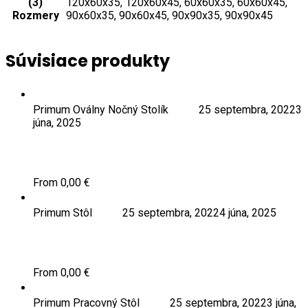
(3)
120x60x35, 120x60x45, 60x60x35, 60x60x45,
Rozmery
90x60x35, 90x60x45, 90x90x35, 90x90x45
Súvisiace produkty
Tento
Výber možností
produkt
Primum Oválny Nočný Stolík
Admin
25 septembra, 2022
3
má
júna, 2025
viacero
variantov.
Primum Oválny Nočný Stolík
Možnosti
si
From
0,00
€
môžete
Tento
Výber možností
vybrať
produkt
na
Primum Stôl
Admin
25 septembra, 2022
4 júna, 2025
má
stránke
viacero
produktu.
Primum Stôl
variantov.
Možnosti
From
0,00
€
si
Tento
Výber možností
môžete
produkt
vybrať
Primum Pracovný Stôl
Admin
25 septembra, 2022
3 júna,