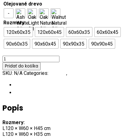
Olejované drevo
-
Rozmery
120x60x35
120x60x45
60x60x35
60x60x45
90x60x35
90x60x45
90x90x35
90x90x45
Vymazať
množstvo
Primum
Pridať do košíka
Konferenčný
SKU:
N/A
Categories:
Primum
,
Stolíky
Stolík
Popis
Ďalšie informácie
Popis
Rozmery:
L120 × W60 × H45 cm
L120 × W60 × H35 cm